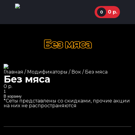
0
р.
0
Без мяса
ул. Маркуса, 77
92-36-00
Суперхиты
Главная
/
Модификаторы
/
Вок
/ Без мяса
11:00 - 01:00
Сеты
Без мяса
Маки роллы
Instagram
0
р.
Количество
Классические роллы
В корзину
*Сеты представлены со скидками, прочие акции
Жареные роллы
на них не распространяются
Запеченные роллы
Пицца
Пасты и лапша WOK