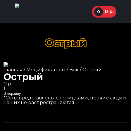
0
р.
0
Острый
ул. Маркуса, 77
92-36-00
Суперхиты
Главная
/
Модификаторы
/
Вок
/ Острый
11:00 - 01:00
Сеты
Острый
Маки роллы
Instagram
0
р.
Количество
Классические роллы
В корзину
*Сеты представлены со скидками, прочие акции
Жареные роллы
на них не распространяются
Запеченные роллы
Пицца
Пасты и лапша WOK