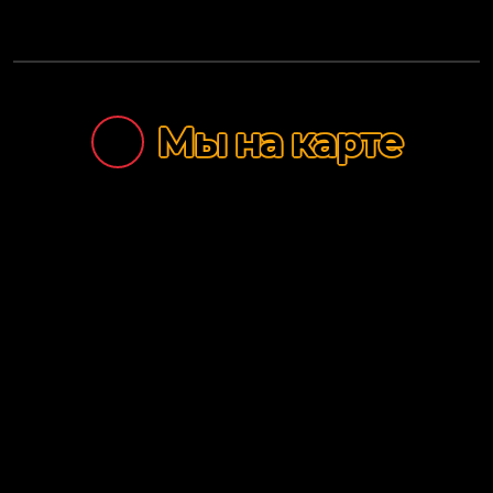
Салаты
Супы
Десерты
Мы на карте
Закуски
Соусы
Напитки