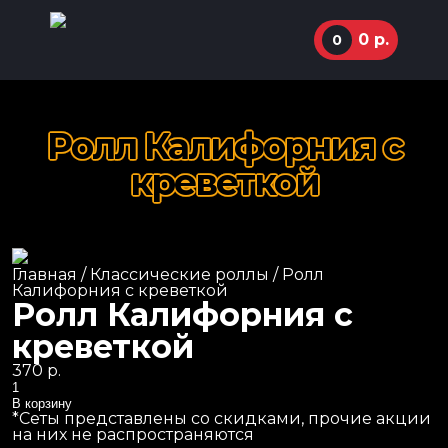
0
р.
0
Ролл Калифорния с
ул. Маркуса, 77
креветкой
92-36-00
Суперхиты
11:00 - 01:00
Сеты
Главная
/
Классические роллы
/ Ролл
Маки роллы
Instagram
Калифорния с креветкой
Ролл Калифорния с
Классические роллы
креветкой
Жареные роллы
370
р.
Запеченные роллы
Количество
В корзину
Пицца
*Сеты представлены со скидками, прочие акции
на них не распространяются
Пасты и лапша WOK