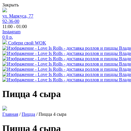
Закрыть
ул. Маркуса, 77
92-36-00
11:00 - 01:00
Instagram
0
0
р.
Собери свой WOK
Пицца 4 сыра
Главная
/
Пицца
/ Пицца 4 сыра
Пицца 4 сыра