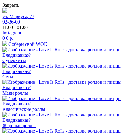
Закрыть
ул. Маркуса, 77
92-36-00
11:00 - 01:00
Instagram
0
0
р.
Собери свой WOK
Суперхиты
Сеты
Маки роллы
Классические роллы
Жареные роллы