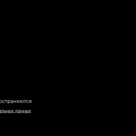
ространяются
альных данных