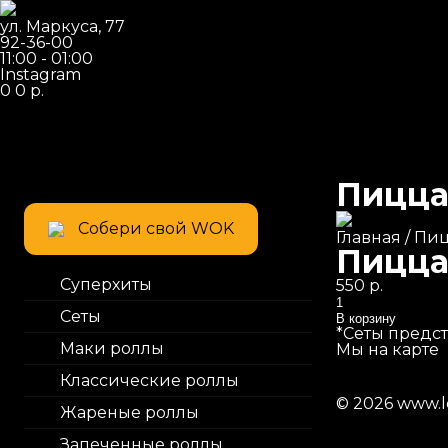
ул. Маркуса, 77
92-36-00
11:00 - 01:00
Instagram
0
0
р.
Пицца
Собери свой WOK
Главная
/
Пи
Пицца
Суперхиты
550
р.
Количество
Сеты
В корзину
*Сеты предс
Маки роллы
Мы на карте
Классические роллы
© 2026
www.lo
Жареные роллы
Запеченные роллы