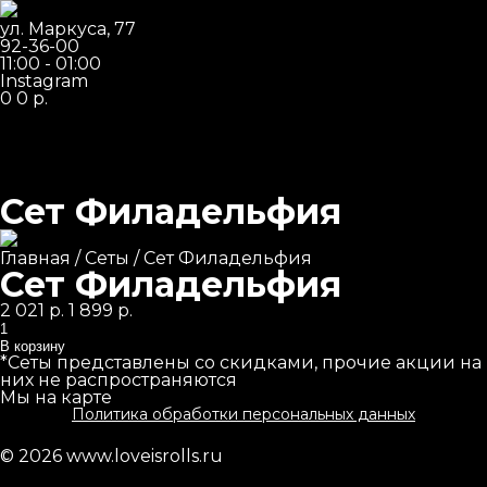
ул. Маркуса, 77
92-36-00
11:00 - 01:00
Instagram
0
0
р.
Сет Филадельфия
Суперхиты
Главная
/
Сеты
/ Сет Филадельфия
Сеты
Сет Филадельфия
Маки роллы
Первоначальная
Текущая
2 021
р.
1 899
р.
Количество
цена
цена:
Классические роллы
составляла
1
В корзину
2
899 р..
*Сеты представлены со скидками, прочие акции на
Жареные роллы
021 р..
них не распространяются
Мы на карте
Запеченные роллы
Политика обработки персональных данных
Пицца
© 2026
www.loveisrolls.ru
Пасты и лапша WOK