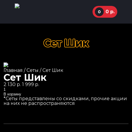
0
р.
0
Сет Шик
ул. Маркуса, 77
92-36-00
Суперхиты
Главная
/
Сеты
/ Сет Шик
11:00 - 01:00
Сеты
Сет Шик
Маки роллы
Instagram
Первоначальная
Текущая
2 130
р.
1 999
р.
Количество
цена
цена:
Классические роллы
составляла
1
В корзину
2
999 р..
*Сеты представлены со скидками, прочие акции
Жареные роллы
130 р..
на них не распространяются
Запеченные роллы
Пицца
Пасты и лапша WOK