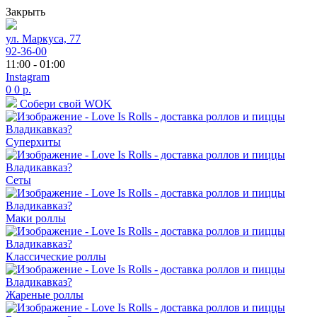
Закрыть
ул. Маркуса, 77
92-36-00
11:00 - 01:00
Instagram
0
0
р.
Собери свой WOK
Суперхиты
Сеты
Маки роллы
Классические роллы
Жареные роллы