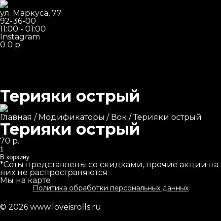
ул. Маркуса, 77
92-36-00
11:00 - 01:00
Instagram
0
0
р.
Терияки острый
Суперхиты
Главная
/
Модификаторы
/
Вок
/ Терияки острый
Сеты
Терияки острый
Маки роллы
70
р.
Количество
Классические роллы
В корзину
*Сеты представлены со скидками, прочие акции на
Жареные роллы
них не распространяются
Мы на карте
Запеченные роллы
Политика обработки персональных данных
Пицца
© 2026
www.loveisrolls.ru
Пасты и лапша WOK