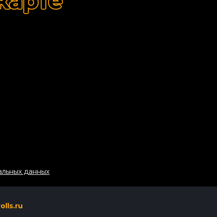
карте
альных данных
olls.ru