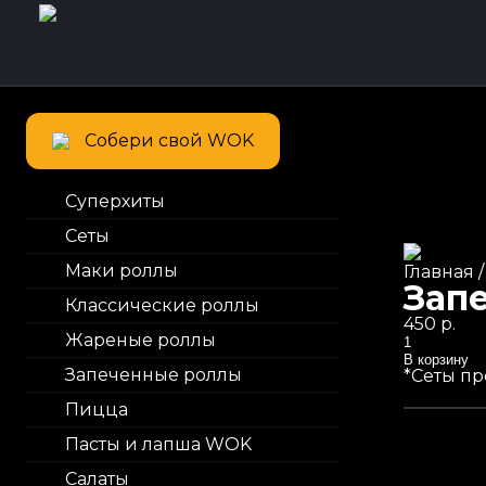
Собери свой WOK
Суперхиты
Сеты
Маки роллы
Главная
Зап
Классические роллы
450
р.
Жареные роллы
Количес
В корзину
Запеченные роллы
*Сеты пр
Пицца
Пасты и лапша WOK
Салаты