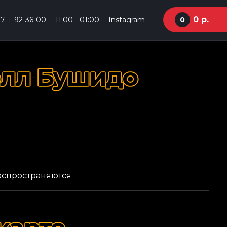
0
р.
77
92-36-00
11:00 - 01:00
Instagram
0
олл Бушидо
распространяются