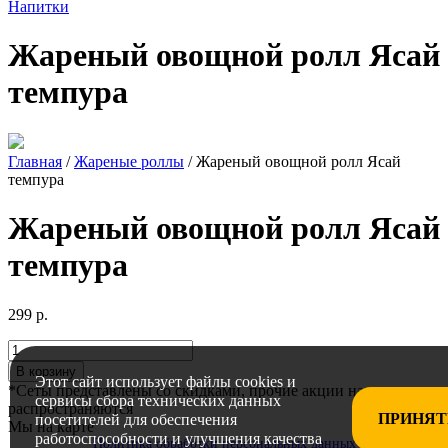
Напитки
Жареный овощной ролл Ясай
темпура
Главная
/
Жареные роллы
/ Жареный овощной ролл Ясай
темпура
Жареный овощной ролл Ясай
темпура
299
р.
Количество
В корзину
Этот сайт использует файлы cookies и
*Сеты представлены со скидками, прочие акции на них не
сервисы сбора технических данных
распространяются
ПРИНЯТ
посетителей для обеспечения
Мы на карте
работоспособности и улучшения качества
Политика обработки персональных данных