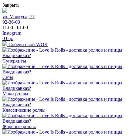
Закрыть
ул. Маркуса, 77
92-36-00
11:00 - 01:00
Instagram
0
0
р.
Собери свой WOK
Суперхиты
Сеты
Маки роллы
Классические роллы
Жареные роллы